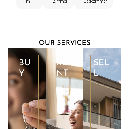
m²
Zimmer
Badezimmer
OUR SERVICES
BU
RE
SEL
Y
NT
L